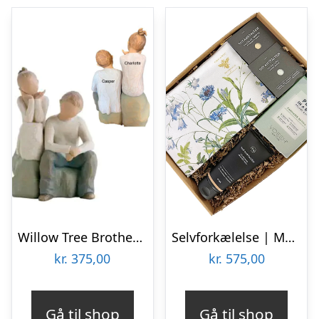
Willow Tree Brother and Sister
Selvforkælelse | Med en clutch og forkælelse
kr.
375,00
kr.
575,00
Gå til shop
Gå til shop