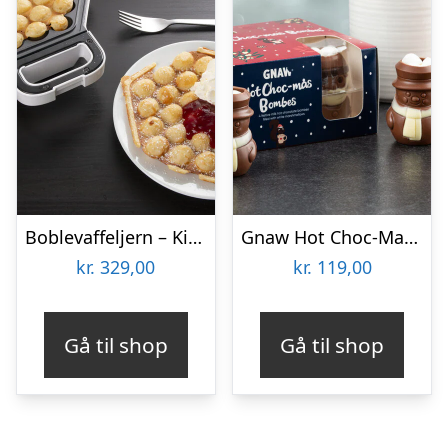
Boblevaffeljern – KitchPro
Gnaw Hot Choc-Mas chokoladebomber til varm chokolade
kr.
329,00
kr.
119,00
Gå til shop
Gå til shop