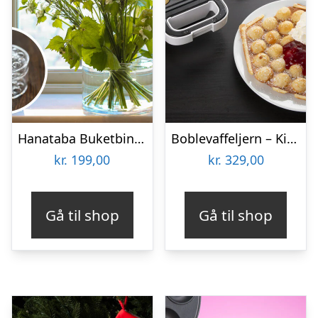
Hanataba Buketbinder
Boblevaffeljern – KitchPro
kr.
199,00
kr.
329,00
Gå til shop
Gå til shop