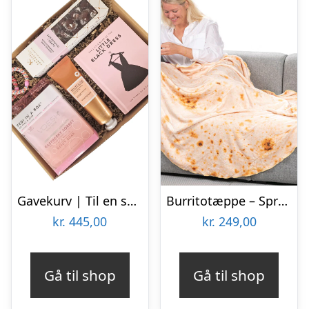
Gavekurv | Til en skøn kvinde
Burritotæppe – Spralla
kr.
445,00
kr.
249,00
Gå til shop
Gå til shop