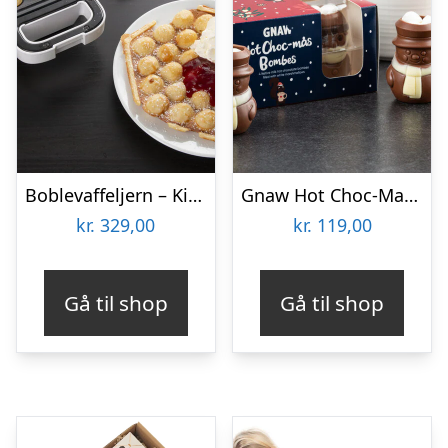
Boblevaffeljern – KitchPro
Gnaw Hot Choc-Mas chokoladebomber til varm chokolade
kr.
329,00
kr.
119,00
Gå til shop
Gå til shop